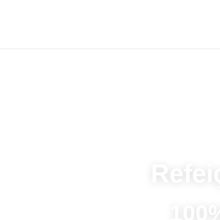
Refei
100%