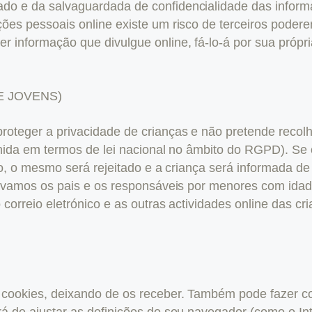
o e da salvaguardada de confidencialidade das inform
es pessoais online existe um risco de terceiros poderem
 informação que divulgue online, fá-lo-á por sua própria
E JOVENS)
oteger a privacidade de crianças e não pretende reco
inida em termos de lei nacional no âmbito do RGPD). Se 
sto, o mesmo será rejeitado e a criança será informada 
tivamos os pais e os responsáveis por menores com idade
correio eletrónico e as outras actividades online das cr
s cookies, deixando de os receber. Também pode fazer 
á de ajustar as definições do seu navegador (como o Int